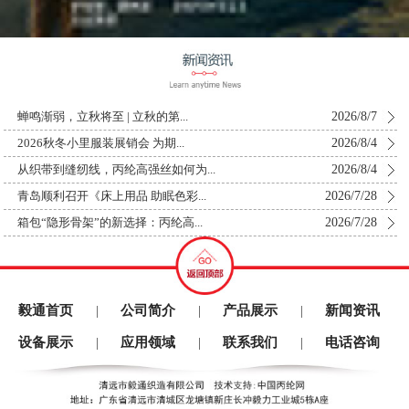
2026/8/7
蝉鸣渐弱，立秋将至 | 立秋的第...
2026/8/4
2026秋冬小里服装展销会 为期...
2026/8/4
从织带到缝纫线，丙纶高强丝如何为...
2026/7/28
青岛顺利召开《床上用品 助眠色彩...
2026/7/28
箱包“隐形骨架”的新选择：丙纶高...
毅通首页
公司简介
产品展示
新闻资讯
|
|
|
设备展示
应用领域
联系我们
电话咨询
|
|
|