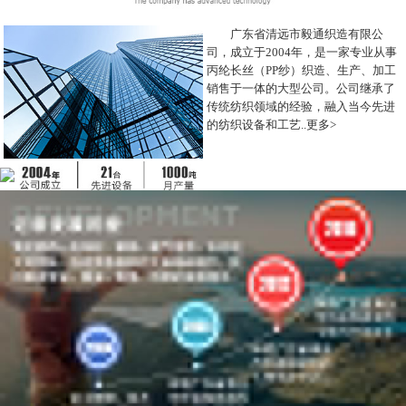
广东省清远市毅通织造有限公
司，成立于2004年，是一家专业从事
丙纶长丝（PP纱）织造、生产、加工
销售于一体的大型公司。公司继承了
传统纺织领域的经验，融入当今先进
的纺织设备和工艺..
更多>