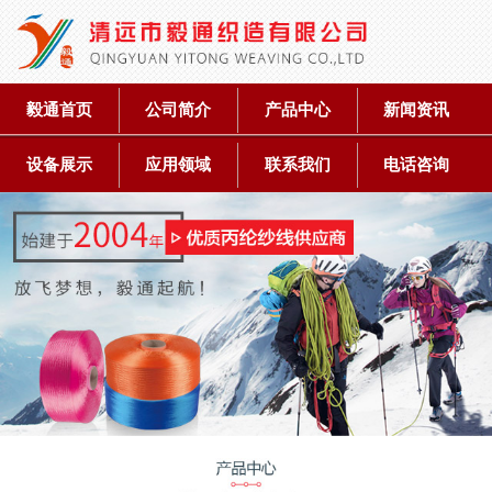
毅通首页
公司简介
产品中心
新闻资讯
设备展示
应用领域
联系我们
电话咨询